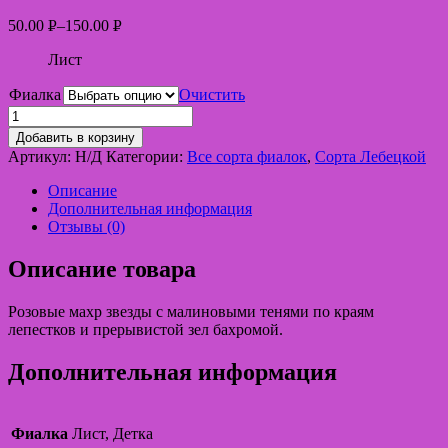
50.00
Р
–
150.00
Р
УБ.
УБ.
Лист
Фиалка
Очистить
Добавить в корзину
Артикул:
Н/Д
Категории:
Все сорта фиалок
,
Сорта Лебецкой
Описание
Дополнительная информация
Отзывы (0)
Описание товара
Розовые махр звезды с малиновыми тенями по краям
лепестков и прерывистой зел бахромой.
Дополнительная информация
Фиалка
Лист, Детка