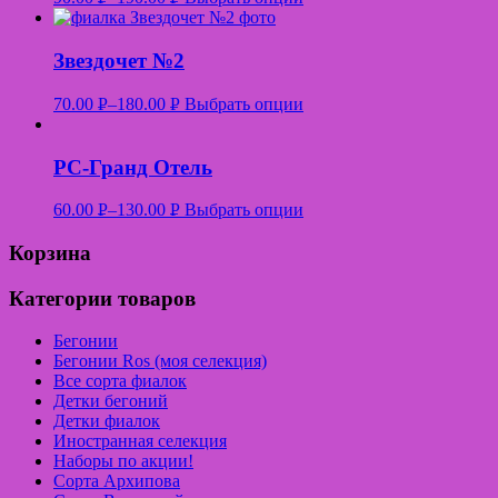
УБ.
УБ.
Звездочет №2
70.00
Р
–
180.00
Р
Выбрать опции
УБ.
УБ.
РС-Гранд Отель
60.00
Р
–
130.00
Р
Выбрать опции
УБ.
УБ.
Корзина
Категории товаров
Бегонии
Бегонии Ros (моя селекция)
Все сорта фиалок
Детки бегоний
Детки фиалок
Иностранная селекция
Наборы по акции!
Сорта Архипова