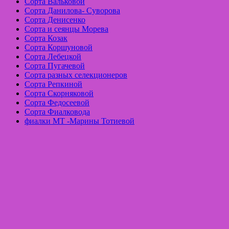
Сорта Вальковой
Сорта Данилова- Суворова
Сорта Денисенко
Сорта и сеянцы Морева
Сорта Козак
Сорта Коршуновой
Сорта Лебецкой
Сорта Пугачевой
Сорта разных селекционеров
Сорта Репкиной
Сорта Скорняковой
Сорта Федосеевой
Сорта Фиалковода
фиалки МТ -Марины Тотиевой